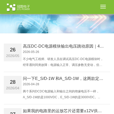
切
换
导
航
高压DC-DC电源模块输出电压跳动原因｜4种故障解决方案
26
2026-05-26
2026/05
​不少电气工程师、研发人员在调试高压DC-DC电源模块时，
经常遇到同类故障：电源输入正常、调压参数无变动，但万
用表测量输出电压频繁浮动、读数忽高忽低。高压电源模块
输出电压跳动、DC-DC电压不稳定......
问一下E_S/D-1W 和A_S/D-1W，这两款定压DCDC电源系列有什么区别？
28
2026-04-28
2026/04
两个系列DCDC电源​输入和输出之间的绝缘电压不一样，
A_S/D-1W的是1000VDC，E_S/D-1W的是3000VDC。...
如果我的电路里的运放芯片还需要±12V供电，可否用冠图的±200v转换成±12v，有没有推荐的电路供我参考一下？