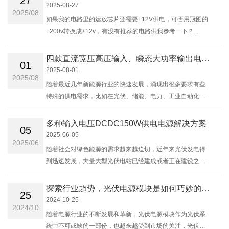
27
2025-08-27
2025/08
如果我的电路里的运放芯片还需要±12V供电，可否用冠图的
±200v转换成±12v，有没有推荐的电路供我参考一下？...
四款直流宽压高压输入、瞬态大功率输出电源的介绍
01
2025-08-01
2025/08
随着最近几年新能源行业的快速发展，涌现出很多要求有些
特殊的供电需求，比如在光伏、储能、电力、工业自动化等
领域，需要直流供电（电压范围宽、电压高），负载长期工
作功率小、短时功率大，要求电源能与其匹......
多种输入电压DCDC150W供电电源解决方案
05
2025-06-05
2025/06
随着社会对绿色能源的需求越来越迫切，近年来光伏发电得
到迅速发展，大量大型光伏电站已经建成或者正在建设之
中。在大型电站中，光伏组件的支撑部件主要有固定支架和
跟踪支架两种。在不含中国的世界范......
探索行业趋势，光伏电源模块是如何巧妙的降本助力行业发展？
25
2024-10-25
2024/10
随着电源行业的不断发展和革新，光伏电源模块作为光伏系
统中不可或缺的一部份，也越来越受到市场的关注，光伏电