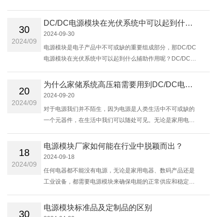
源模块作为光伏系统的核心部份直接影响着整个设备的性能
和稳定性。其中它的价格也是备受......
DC/DC电源模块在光伏系统中可以起到什么样的辅助作用？
30
2024-09-30
2024/09
电源模块是电子产品中不可或缺的重要组成部分，那DC/DC
电源模块在光伏系统中可以起到什么辅助作用呢？DC/DC电
源在光伏系统中的作用主要包括电压转换，提高能源利用
率，稳定输出和提高系统效率。......
为什么家储系统高压箱需要用到DC/DC电源模块？
20
2024-09-20
2024/09
对于电源我们并不陌生，因为电源是人类生活中不可或缺的
一个元器件，在生活中我们可以随处可见。无论是家用电
器、数码产品还是工业设备，都需要电源模块来确保电能的
正常供应和稳定输出。 回到我们今......
电源模块厂家如何能在行业中脱颖而出？
18
2024-09-18
2024/09
任何电器都不能没有电源，无论是家用电器、数码产品还是
工业设备，都需要电源模块来确保电能的正常供应和稳定输
出。 作为电源模块的厂家我们如何在行业中做到脱颖而出？
首先我们应该站在用户的角度来......
电源模块标准品及定制品的区别
30