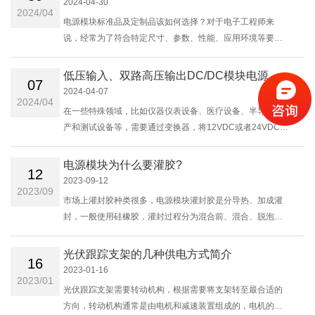
2024-04-30
2024/04
电源模块标准品及定制品该如何选择？对于电子工程师来
说，经常为了符合特定尺寸、参数、性能、应用环境等要求
而感到烦恼。对于一般开发周期较短的项目，通用类电源模
块产品虽然具备供货周期快、现货充......
低压输入、双路高压输出DC/DC模块电源
07
2024-04-07
2024/04
在一些特殊领域，比如仪器仪表设备、医疗设备、半导体生
产和测试设备等，需要通过变换器，将12VDC或者24VDC的
低压直流电，转换为正负几百伏的双路高压直流电，给高压
运放、波形发生器电路等部件供电。这种......
电源模块为什么要灌胶?
12
2023-09-12
2023/09
市场上灌封胶种类很多，电源模块灌封胶是分导热、加成灌
封，一般使用硅橡胶，灌封过程分为混合前、混合、脱泡、
灌注、固化等五个步骤，涉及防护功能和热设计功能，热设
计要注意其导热系数，封装式保护使电源......
光伏跟踪支架的几种供电方式简介
16
2023-01-16
2023/01
光伏跟踪支架需要转动机构，根据需要将支架转至最合适的
方向，转动机构通常是由电机和减速装置组成的，电机的转