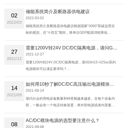
动则由控制板管理。本文主要介绍目前光伏跟踪支架采用的
几种供电方式，以及冠图电子专门针......
储能系统简介及断路器供电建议
02
2022-03-02
2022/03
储能系统简介及断路器供电建议根据国家“3060”双碳远景目
标的规划，在“十四五”期间，将单位GDP能源消耗降低
13.5%，单位GDP二氧化碳排放降低18%。为此，风力、光
伏等清洁新能源将会得到大力发展，但风光......
需要1200V转24V DC/DC隔离电源，请问GH15-V2Sxx系列电源模块可以满足要求吗？
27
2021-12-27
2021/12
需要1200V转24V DC/DC隔离电源，请问GH15-V2Sxx系列
电源模块可以满足要求吗？...
如何用10秒了解DC/DC高压输出电源模块的应用？
14
2021-09-14
2021/09
现代社会的用电设备数量和种类都越来越多。在每个设备内
部，一般会有一个电压转换装置，将外部电源或者内置蓄电
池的供电，转为内部电路板所需电压，这些电压转换装置就
是电源。根据输入来源，市面上的电源......
AC/DC模块电源的选型要注意什么？
08
2021-09-08