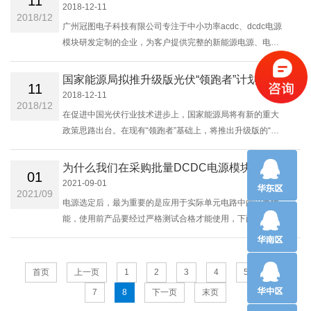
11
2018-12-11
2018/12
广州冠图电子科技有限公司专注于中小功率acdc、dcdc电源
模块研发定制的企业，为客户提供完整的新能源电源、电力
设备控制电源、仪器仪表电源、智能家居电源、交流充电桩
电源和通信电源等行业专用电......
国家能源局拟推升级版光伏“领跑者”计划
11
2018-12-11
2018/12
在促进中国光伏行业技术进步上，国家能源局将有新的重大
政策思路出台。在现有“领跑者”基础上，将推出升级版的“领
跑者计划”，对已具备规模化量产能力但由于成本偏高、市场
认知等阻碍产能尚未释放的......
为什么我们在采购批量DCDC电源模块时需要试样？
01
2021-09-01
2021/09
电源选定后，最为重要的是应用于实际单元电路中的电气性
能，使用前产品要经过严格测试合格才能使用，下面介绍模
块电源的一般测试方法：如图：测试条件：室温TA=25°C，
温度＜75%，标称输入和额定负载。模型的组成：......
首页
上一页
1
2
3
4
5
6
7
8
下一页
末页