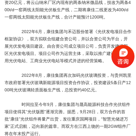
资20亿元，将云山纳米厂区内现有的两条纳米微晶线，技改为两条4
00t/d一窑两线太阳能光伏板生产线，二期将康佳二线更改为400t/d
一窑两线太阳能光伏板生产线，合计产能预计1200吨。
2022年6月，康佳集团与禾迈股份签署《光伏发电项目合作
框架协议》，双方拟联合组建合资公司，并以合资公司为平台，开
展光伏发电项目建设。由合资公司成立项目公司，负责开发建设园
区光伏发电项目。项目公司作为运营主体，采取以推广建设农村户
用光伏电站、工商业光伏电站等模式并进的经营策略。
2022年8月，康佳集团再次加码光伏玻璃投资，与贵州凯里
市政府签署光伏玻璃新能源项目投资合作协议，投资建设5条日产12
00吨光伏玻璃轻质面板生产线，总投资约40亿元。
时间拉至今年9月，康佳集团与晟高能源科技合作光伏组件
项目使得其“光伏版图”逐渐完善。据悉，9月28日，双方合作的首
批“康佳”光伏组件将量产出货，发往重庆国网项目，“智慧光储进万
家”正式启航，迈向新的篇章。而双方在江西上饶的一期2GW组件厂
将在年末投产运行。