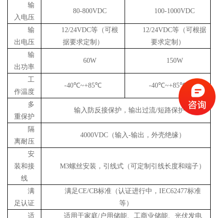
输
80-800VDC
1
0
0-1000VDC
入电压
输
12/24VDC等（可根
12/24VDC等（可根据
出电压
据要求定制）
要求定制）
输
60W
150W
出功率
工
-40℃~+85℃
-40℃~+85℃
作温度
多
输入防反接保护，输出过流
/短路保护等
重保护
隔
4000VDC（输入-输出，外壳绝缘）
离耐压
安
装和接
M3螺丝安装，引线式（可定制引线长度和端子）
线
满
满足
CE/CB
标准（认证进行中
，
IEC
62477
标准
足认证
等
）
适
适用于家庭
/户用储能、工商业储能、光伏发电