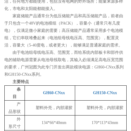
活，任何地方都能使用，包括没有电网的野外场所；能量来源多样
化，市电和太阳能都能接入。
家庭储能产品通常分为低压储能产品和高压储能产品，前者由
于只包含一个
48V的电池模组（PACK），容量小（通常只有几度
电），仅满足微小家庭的需要；高压储能产品通常采用多个电池模
组，它们串联堆叠起来（电池组母线电压高、范围宽），配置灵
活，容量大（5-40度电，或者更大），能够满足普通家庭的需求。
由于电池组母线电压高、范围宽，而给系统内部板卡和部件供
电的辅助电源需要从电池母线取电，其输入必须满足高电压宽范围
的要求，广州冠图为此专门开发出两款模块电源：
GH60-CNxx系列
和GH150-CNxx系列。
主要特点
条
GH60-CNxx
GH150-CNxx
目
产
塑料外壳，内部灌胶
塑料外壳，内部灌胶
品形状
外
134*66*40mm
170*113*43mm
形尺寸