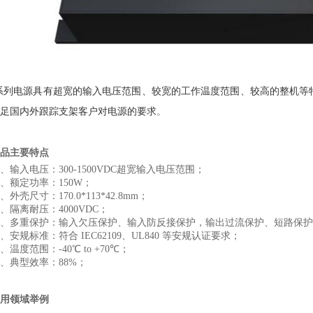
系列电源具有超宽的输入电压范围、较宽的工作温度范围、较高的整机等
足国内外跟踪支架客户对电源的要求
。
品
主要特点
、输入电压：300-1500VDC超宽输入电压范围；
、额定功率：150W；
、外壳尺寸：170.0*113*42.8mm；
、隔离耐压：4000VDC；
、多重保护：输入欠压保护、输入防反接保护，输出过流保护、短路保护
、安规标准：符合 IEC62109、UL840 等安规认证要求；
、温度范围：-40℃ to +70℃；
、典型效率：88%；
用领域举例