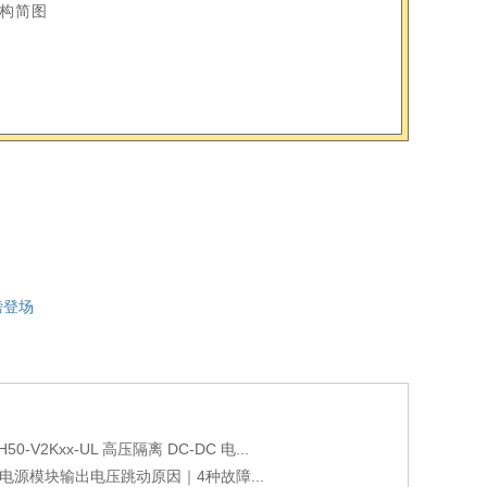
构简图
磅登场
0-V2Kxx-UL 高压隔离 DC-DC 电...
C电源模块输出电压跳动原因｜4种故障...