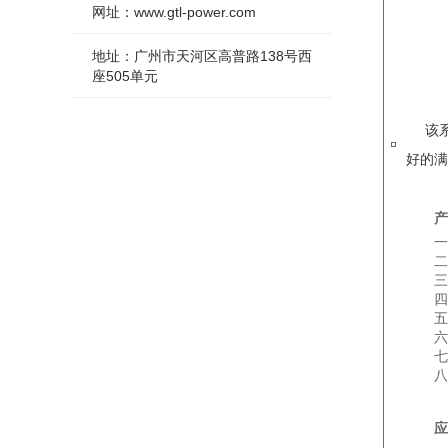
网址：www.gtl-power.com
地址：广州市天河区高普路138号西
座505单元
该
好的满
产
一
二
三
四
五
六
七
八
应