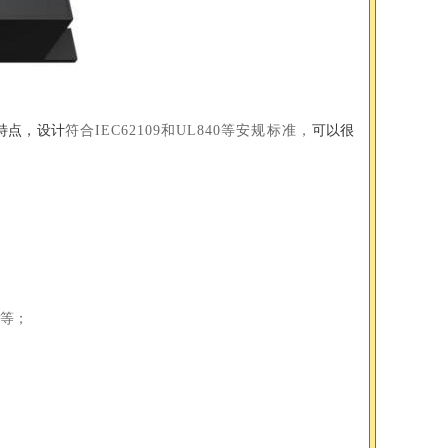
特点，设计
符合IEC62109和UL840等安规标准，
可以很
等；