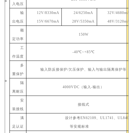
入电压
输
1
2
V/
8330
mA
24
/
6250
mA
32V/
468
0mA
出电压
15
V/
6670
mA
28V/
5350
mA
48
V/
312
0mA
额
1
50W
定功率
工
-40℃~+
85
℃
作温度
多
输入防反接保护
/欠压保护、
输入与输出隔离
保护等
重保护
隔
4000VDC（输入-输出）
离耐压
安
接线
式
装接线
满
设计参考
EN62109、UL1741、UL840
足认证
等安规标准