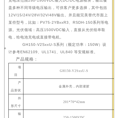
宽电压范围250-1500VDC输入DC/DC电源模块，输出覆
盖多种不同等级电压输出，可供客户更多选择，其中包括
12V/15/24V/28V/32V/48V输出。并且能完美替代市面上
某些型号，比如：PV75-2YBxxR3、RSDH-150系列等电
源。
光伏领域：高压1500VDC输入，直接从光伏组串取
电，给电池充电或直接带电机。
GH150-V2SxxU-S系列（额定功率：150W）设
计参考EN62109、UL1741、UL840 等安规标准。
产品规格：
项
GH
150
-V2Sxx
U
-
S
目
产
金属外壳
，内部灌胶
品形状
外
201
*
70
*
42
mm
形尺寸
输
25
0-1500VDC