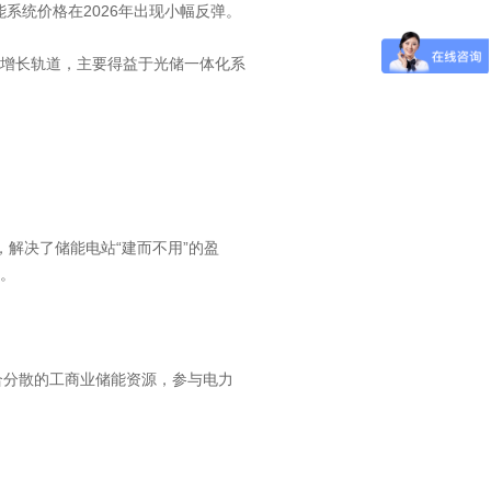
能系统价格在2026年出现小幅反弹。
度重回增长轨道，主要得益于光储一体化系
，解决了储能电站“建而不用”的盈
施。
合分散的工商业储能资源，参与电力