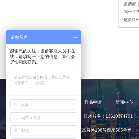
邀请函｜
问一下E_
这款GH
请您留言
感谢您的关注，当前客服人员不在
线，请填写一下您的信息，我们会
尽快和您联系。
产品中心
产品应用
样品申请
新闻中心
热线电话：13168375752 技术服务：13610374791
地址：广东省广州市天河区高普路138号西座505单元