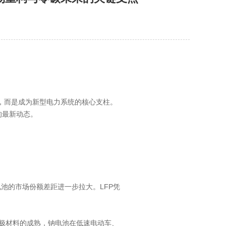
品，而是成为新型电力系统的核心支柱。
的最新动态。
锂电池的市场份额差距进一步拉大。LFP凭
化物正极材料的成熟，钠电池在低速电动车、