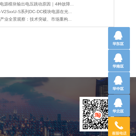
C电源模块输出电压跳动原因｜4种故障...
-V2SxxU-S系列DC-DC模块电源在光...
能产业全景观察：技术突破、市场重构...