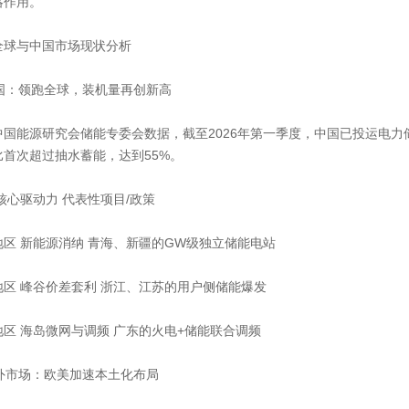
略作用。
全球与中国市场现状分析
中国：领跑全球，装机量再创新高
中国能源研究会储能专委会数据，截至2026年第一季度，中国已投运电力
比首次超过抽水蓄能，达到55%。
核心驱动力 代表性项目/政策
地区 新能源消纳 青海、新疆的GW级独立储能电站
地区 峰谷价差套利 浙江、江苏的用户侧储能爆发
地区 海岛微网与调频 广东的火电+储能联合调频
海外市场：欧美加速本土化布局