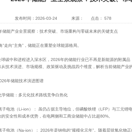
发布时间：2026-03-24
来源：
点击：
578
26年储能产业全景观察：技术突破、市场重构与零碳未来的关键支点
角”走向“主角”，储能正在重塑全球能源格局。
全球碳中和进程进入深水区，2026年的储能行业已不再是新能源的附属
将从技术演进、市场规模、政策驱动及挑战四个维度，解析当前储能产业
026年储能技术演进图谱
 电化学储能：多元化技术路线竞争白热化
离子电池（Li-ion）： 虽仍占据主导地位，但磷酸铁锂（LFP）与三元
致的安全性和成本优势，在电网侧和工商业储能中占比超80%。
离子电池（Na-ion）： 2026年是钠电的“规模化元年”。随着层状氧