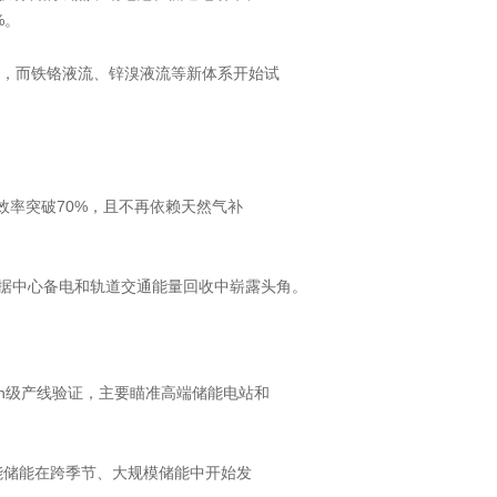
%。
优势，而铁铬液流、锌溴液流等新体系开始试
，效率突破70%，且不再依赖天然气补
数据中心备电和轨道交通能量回收中崭露头角。
Wh级产线验证，主要瞄准高端储能电站和
氢能储能在跨季节、大规模储能中开始发