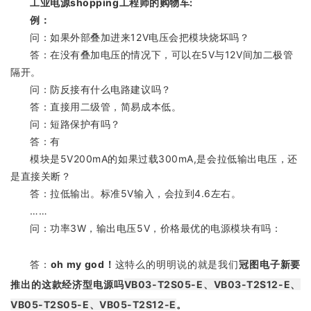
工业电源shopping工程师的购物车:
例：
问：如果外部叠加进来12V电压会把模块烧坏吗？
答：在没有叠加电压的情况下，可以在5V与12V间加二极管
隔开。
问：防反接有什么电路建议吗？
答：直接用二级管，简易成本低。
问：短路保护有吗？
答：有
模块是5V200mA的如果过载300mA,是会拉低输出电压，还
是直接关断？
答：拉低输出。标准5V输入，会拉到4.6左右。
……
问：功率3W，输出电压5V，价格最优的电源模块有吗：
答：
oh my god！
这特么的明明说的就是我们
冠图电子新要
推出的这款经济型电源吗
VB03-T2S05-E、VB03-T2S12-E、
VB05-T2S05-E、VB05-T2S12-E
。