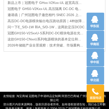
新品上市｜冠图电子 GHxx-V2Kxx-UL 超宽高压...
冠图电子 GH50-V2Kxx-UL 高压隔离 DC-DC 电...
邀请函｜广州冠图电子邀您相约 SNEC 2026 上...
高压DC-DC电源模块输出电压跳动原因｜4种故障...
问一下E_S/D-1W 和A_S/D-1W，这两款定压DCDC...
冠图GH150-V2SxxU-S系列DC-DC模块电源在光...
这款GH150-CNxxU系列电源模块的基本定位和...
2026年储能产业全景观察：技术突破、市场重构...
友情链接:
淘宝商城
冠图电子申请样品定制网
阿里巴巴商城
广州冠优电源技术有
限公司
部分图片内容来源网络，版权归原创者所有。如有侵权烦请告知，我们会立即删
除并表示歉意，谢谢！版权所有 © 2004-2019 广州冠图电子科技有限公司