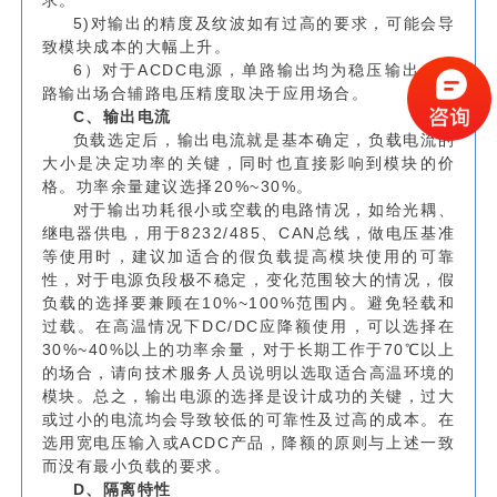
5)对输出的精度及纹波如有过高的要求，可能会导
致模块成本的大幅上升。
6）对于ACDC电源，单路输出均为稳压输出：多
路输出场合辅路电压精度取决于应用场合。
C、输出电流
负载选定后，输出电流就是基本确定，负载电流的
大小是决定功率的关键，同时也直接影响到模块的价
格。功率余量建议选择20%~30%。
对于输出功耗很小或空载的电路情况，如给光耦、
继电器供电，用于8232/485、CAN总线，做电压基准
等使用时，建议加适合的假负载提高模块使用的可靠
性，对于电源负段极不稳定，变化范围较大的情况，假
负载的选择要兼顾在10%~100%范围内。避免轻载和
过载。在高温情况下DC/DC应降额使用，可以选择在
30%~40%以上的功率余量，对于长期工作于70℃以上
的场合，请向技术服务人员说明以选取适合高温环境的
模块。总之，输出电源的选择是设计成功的关键，过大
或过小的电流均会导致较低的可靠性及过高的成本。在
选用宽电压输入或ACDC产品，降额的原则与上述一致
而没有最小负载的要求。
D、隔离特性