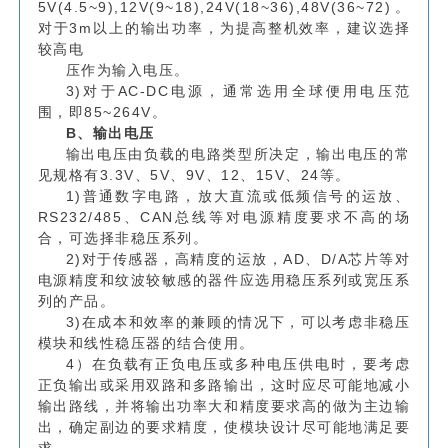
5V(4.5~9),12V(9~18),24V(18~36),48V(36~72)。
对于3m以上的输出功率，为提高整机效率，建议选择
较高电
压作为输入电压。
3)对于AC-DC电源，通常选用全球便用电压范
围，即85~264V。
B、输出电压
输出电压由负载的电路类型所决定，输出电压的常
见规格有3.3V、5V、9V、12、15V、24等。
1)普通数字电路，放大直流或低频信号的运放、
RS232/485、CAN总线等对电源精度要求不高的场
合，可选择非稳压系列。
2)对于传感器，高精度的运放，AD、D/A芯片等对
电源精度和纹波较敏感的器件应选用稳压系列或宽压系
列的产品。
3)在成本和效率的兼顾的情况下，可以考虑非稳压
模块和线性稳压器的结合使用。
4）在负载有正负电压或多种电压供电时，要考虑
正负输出或采用双路和多路输出，这时应尽可能地减小
输出路线，并将输出功率大和精度要求高的做为主边输
出，确定副边的要求精度，使模块设计尽可能地满足要
求。