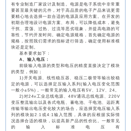
有专业制造厂家设计及制造。电源是电子系统中非常重
要甚至最关键的元件，对于高品质的电子产品来说更需
要精心地去选择一款合适的电源及应用方案。在开发的
初期合理地设计电源方案、布局，可以降低成本，避免
干扰、震荡、过热、过流等恶劣现象，并提高电路的可
靠性，节约开发时间。确定电源规格，首先确定电源的
规格，按照我们需求的指标进行筛选，确定使用标准模
块还是定制。
基本要求如下：
A、输入电压：
前级输入电源的类型和电压的精度直接决定了模块
的类型，例如；
1)开关电源、线性稳压器、稳压二极管等输出较稳
定的电源，可以选择定压输入系列(输入电压变化范围
一般小±5%)，一般常见的输入电压有5V、12V、24。
2)对24v工业总线电源、48V通讯总线电源、220V
变压整流输出以及各式电瓶、蕃电池、干电池、远距离
传输等输出电压变化较大的场合，应选择宽电压输入系
列的模块如2:1或4:1输入范围，具体的应根据实际情
况选择合适的模块，以提高新产品的性价比。一般常见
的输入标准电压有