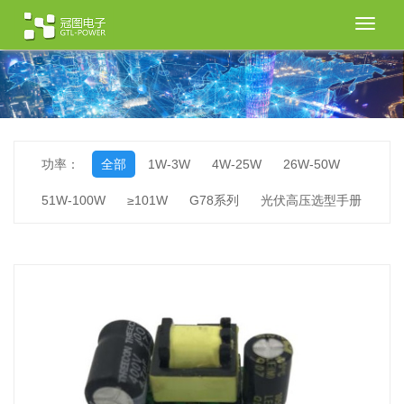
切
换
导
航
功率：
全部
1W-3W
4W-25W
26W-50W
51W-100W
≥101W
G78系列
光伏高压选型手册