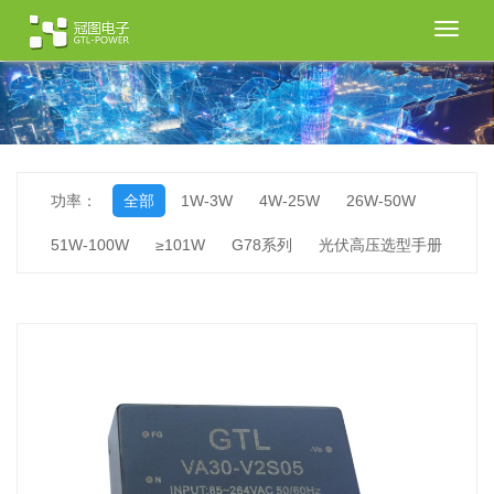
切
换
导
航
功率：
全部
1W-3W
4W-25W
26W-50W
51W-100W
≥101W
G78系列
光伏高压选型手册