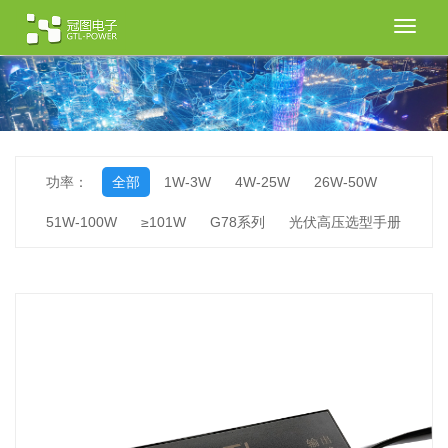
切
换
导
航
功率：
全部
1W-3W
4W-25W
26W-50W
51W-100W
≥101W
G78系列
光伏高压选型手册