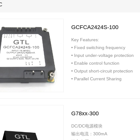
C
GCFCA2424S-100
Key Features:
• Fixed switching frequency
• Input under-voltage protection
• Enable control function
• Output short-circuit protection
• Parallel Current Sharing
G78xx-300
DC/DC电源模块
输出电流：300mA