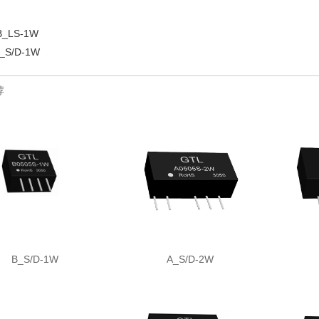
B_LS-1W
_S/D-1W
荐
B_S/D-1W
A_S/D-2W