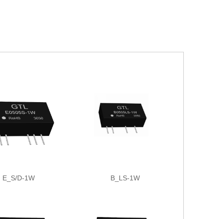
E_S/D-1W
B_LS-1W