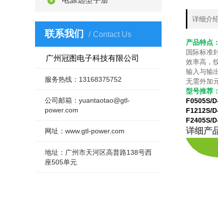
详细介
联系我们
Contact Us
产品特点
国际标准封
广州冠图电子科技有限公司
效率高，
输入与输
服务热线：13168375752
无需外加
型号推荐
公司邮箱：yuantaotao@gtl-
F0505S/
power.com
F1212S/
F2405S/
详细产
网址：www.gtl-power.com
地址：广州市天河区高普路138号西
座505单元