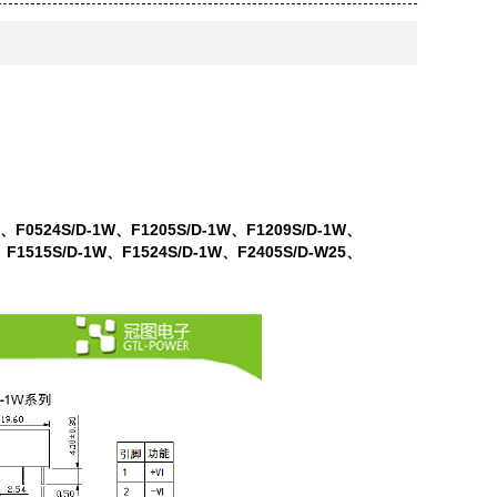
W、F0524S/D-1W、F1205S/D-1W、F1209S/D-1W、
、F1515S/D-1W、F1524S/D-1W、F2405S/D-W25、