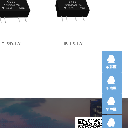
F_S/D-1W
IB_LS-1W