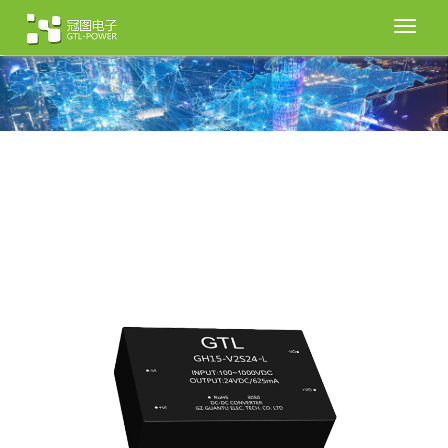
切
换
导
航