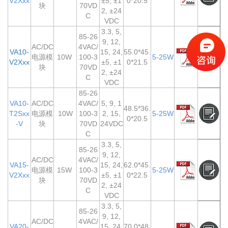
V2Xxx
±5, ±1
0*20.5
块
70VD
2, ±24
C
VDC
3.3, 5,
85-26
9, 12,
AC/DC
4VAC/
VA10-
15, 24,
55.0*45.
电源模
10W
100-3
5-25W
V2Xxx
±5, ±1
0*21.5
块
70VD
2, ±24
C
VDC
85-26
VA10-
AC/DC
4VAC/
5, 9, 1
48.5*36.
T2Sxx
电源模
10W
100-3
2, 15,
5-25W
0*20.5
-V
块
70VD
24VDC
C
3.3, 5,
85-26
9, 12,
AC/DC
4VAC/
VA15-
15, 24,
62.0*45.
电源模
15W
100-3
5-25W
V2Xxx
±5, ±1
0*22.5
块
70VD
2, ±24
C
VDC
3.3, 5,
85-26
9, 12,
AC/DC
4VAC/
VA20-
15, 24,
70.0*48.