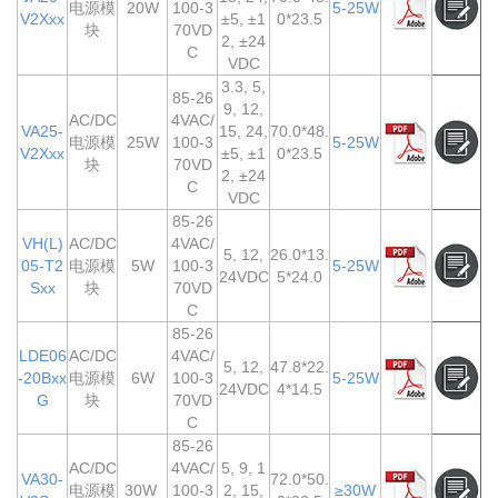
电源模
20W
100-3
5-25W
V2Xxx
±5, ±1
0*23.5
块
70VD
2, ±24
C
VDC
3.3, 5,
85-26
9, 12,
AC/DC
4VAC/
VA25-
15, 24,
70.0*48.
电源模
25W
100-3
5-25W
V2Xxx
±5, ±1
0*23.5
块
70VD
2, ±24
C
VDC
85-26
VH(L)
AC/DC
4VAC/
5, 12,
26.0*13.
05-T2
电源模
5W
100-3
5-25W
24VDC
5*24.0
Sxx
块
70VD
C
85-26
LDE06
AC/DC
4VAC/
5, 12,
47.8*22.
-20Bxx
电源模
6W
100-3
5-25W
24VDC
4*14.5
G
块
70VD
C
85-26
AC/DC
4VAC/
5, 9, 1
VA30-
72.0*50.
电源模
30W
100-3
2, 15,
≥30W