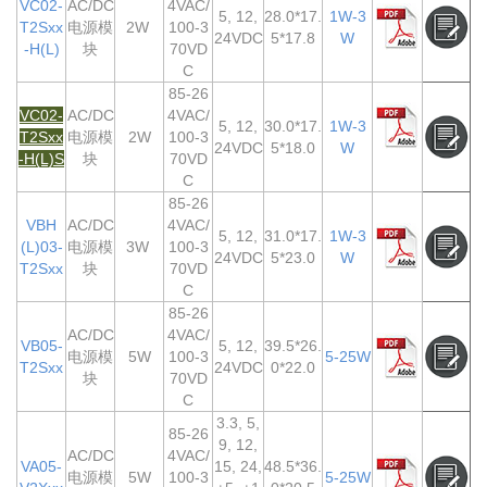
VC02-
AC/DC
4VAC/
5, 12,
28.0*17.
1W-3
T2Sxx
电源模
2W
100-3
24VDC
5*17.8
W
-H(L)
块
70VD
C
85-26
VC02-
AC/DC
4VAC/
5, 12,
30.0*17.
1W-3
T2Sxx
电源模
2W
100-3
24VDC
5*18.0
W
-H(L)S
块
70VD
C
85-26
VBH
AC/DC
4VAC/
5, 12,
31.0*17.
1W-3
(L)03-
电源模
3W
100-3
24VDC
5*23.0
W
T2Sxx
块
70VD
C
85-26
AC/DC
4VAC/
VB05-
5, 12,
39.5*26.
电源模
5W
100-3
5-25W
T2Sxx
24VDC
0*22.0
块
70VD
C
3.3, 5,
85-26
9, 12,
AC/DC
4VAC/
VA05-
15, 24,
48.5*36.
电源模
5W
100-3
5-25W