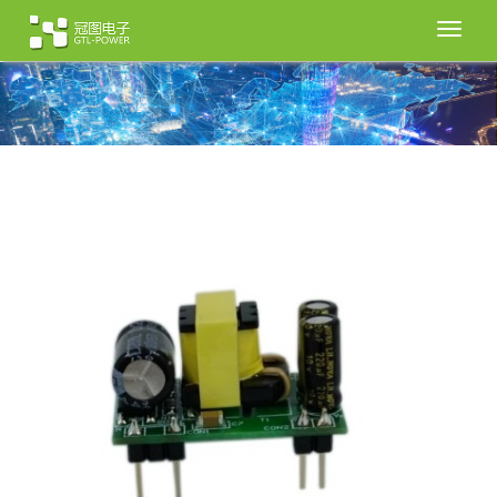
切
换
导
航