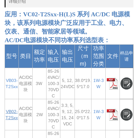
详细介绍
应用：VC02-T2Sxx-H(L)S 系列 AC/DC 电源模
块，该系列电源模块广泛应用于工业、电力、
仪表、通信、智能家居等领域。
AC/DC电源模块不同功率系列选型表：
尺寸
功率
额定
输入
输出
样品申
型号
类目
（m
范围
文件
功率
电压
电压
请
m)
分类
85-26
AC/DC
4VAC/
VB03-
5, 12,
38.0*19.
1W-3
电源模
3W
100-3
T2Sxx
24VDC
5*17.0
W
块
70VD
C
85-26
3.3, 5,
AC/DC
4VAC/
VB02-
9, 12,
25.0*22.
1W-3
电源模
2W
100-3
T2Sxx
15, 24
0*17.5
W
块
70VD
VDC
C
85-26