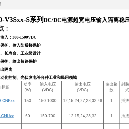
绍
0-V3Sxx-S系列
DC/DC电源
超宽电压输入隔离稳
点：
输入：300-1500VDC
压保护、输入防反接保护
性、长寿命、工业级设计
流保护、输出短路保护
输出隔离
于自动化控制、光伏发电等各种工业和民用领域
功率
输入电压
输出电压
输出路
封
列标题
(W)
(VDC)
(VDC)
数
0-CNKxx
150
150-1000
12,15,24,27,28,32,48
1
插
-CNUxx
60
150-700
12,15,24,28,32
1
插