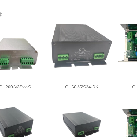
荐
GH200-V3Sxx-S
GH60-V2S24-DK
G