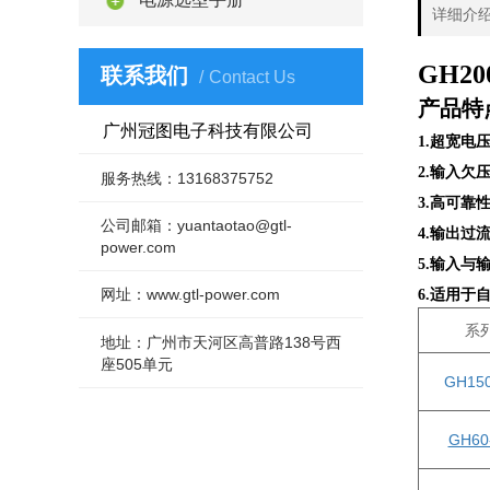
详细介
GH20
联系我们
Contact Us
产品特
广州冠图电子科技有限公司
1.超宽电压
2.输入欠
服务热线：13168375752
3.高可靠
公司邮箱：yuantaotao@gtl-
4.输出过
power.com
5.输入与
网址：www.gtl-power.com
6.适用
系
地址：广州市天河区高普路138号西
座505单元
GH15
GH60