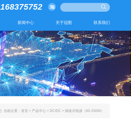
3168375752
新闻中心
关于冠图
联系我们
当前位置：
首页
>
产品中心
>
DC/DC
>
插拔式电源（60-200W）