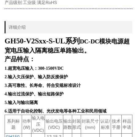
产品级别:工业级 满足RoHS
详细介绍
GH50-V2Sxx-S-UL系列
DC-DC模块电源
超
宽电压输入隔离稳压单路输出。
产品特点：
1.超宽电压输入：300-1500VDC
2.输入欠压保护、输入防反接保护
3.高可靠性、长寿命、符合安规标准设计
4.输出过流保护、输出短路保护
5.输入与输出隔离
6.适用于自动化控制、光伏发电等各种工业和民用领域
输入电
系列标
功率
输出电压
输出
封装
封装尺寸
认证/
技术
样品
压
题
(W)
(VDC)
路数
形式
(mm)
标准
手册
申请
(VDC)
GH150-
12,15,2