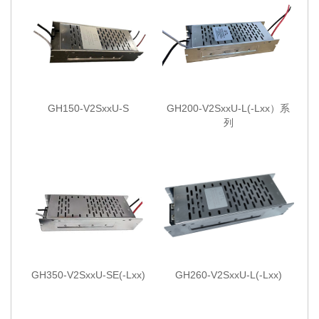
GH150-V2SxxU-S
GH200-V2SxxU-L(-Lxx）系
列
GH350-V2SxxU-SE(-Lxx)
GH260-V2SxxU-L(-Lxx)