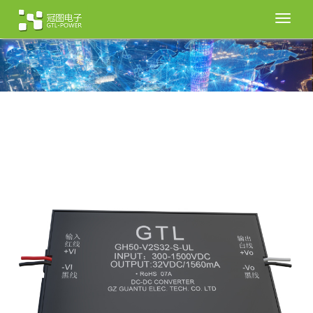
切
换
导
航