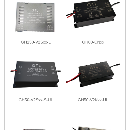
GH150-V2Sxx-L
GH60-CNxx
GH50-V2Sxx-S-UL
GH50-V2Kxx-UL