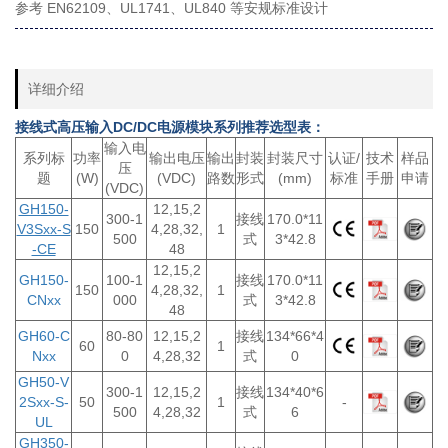
参考 EN62109、UL1741、UL840 等安规标准设计
详细介绍
接线式高压输入DC/DC电源模块系列推荐选型表：
输入电
系列标
功率
输出电压
输出
封装
封装尺寸
认证/
技术
样品
压
题
(W)
(VDC)
路数
形式
(mm)
标准
手册
申请
(VDC)
GH150-
12,15,2
300-1
接线
170.0*11
V3Sxx-S
150
4,28,32,
1
500
式
3*42.8
-CE
48
12,15,2
GH150-
100-1
接线
170.0*11
150
4,28,32,
1
CNxx
000
式
3*42.8
48
GH60-C
80-80
12,15,2
接线
134*66*4
60
1
Nxx
0
4,28,32
式
0
GH50-V
300-1
12,15,2
接线
134*40*6
2Sxx-S-
50
1
-
500
4,28,32
式
6
UL
GH350-