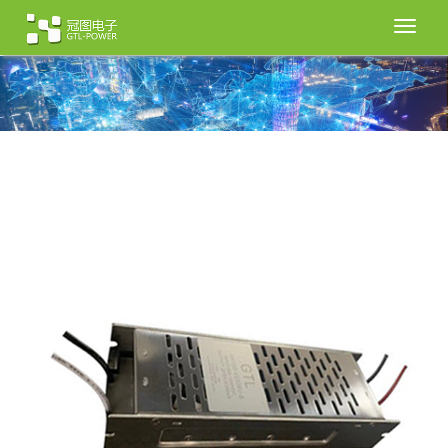
切
换
导
航