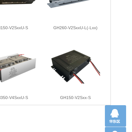
150-V2SxxU-S
GH260-V2SxxU-L(-Lxx)
350-V4SxxU-S
GH150-V2Sxx-S