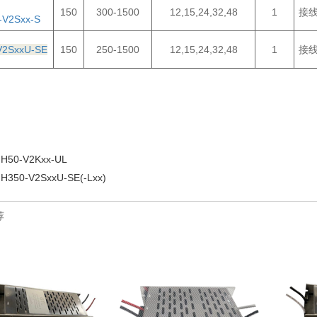
150
300-1500
12,15,24,32,48
1
接
-V2Sxx-S
V2SxxU-SE
150
250-1500
12,15,24,32,48
1
接
H50-V2Kxx-UL
H350-V2SxxU-SE(-Lxx)
荐