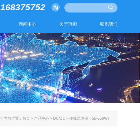
3168375752
新闻中心
关于冠图
联系我们
当前位置：
首页
>
产品中心
>
DC/DC
>
接线式电源（50-350W）