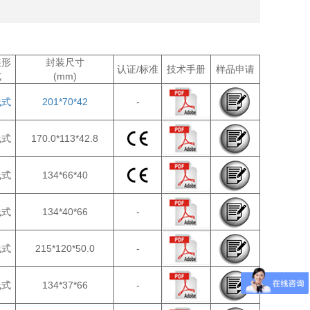
装形
封装尺寸
认证/标准
技术手册
样品申请
式
(mm)
线式
201*70*42
-
线式
170.0*113*42.8
线式
134*66*40
线式
134*40*66
-
线式
215*120*50.0
-
线式
134*37*66
-