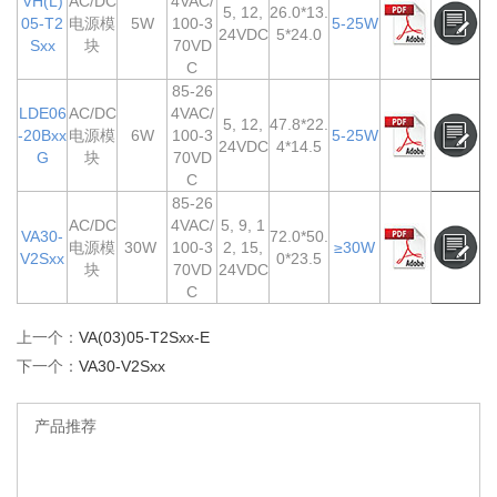
VH(L)
AC/DC
4VAC/
5, 12,
26.0*13.
05-T2
电源模
5W
100-3
5-25W
24VDC
5*24.0
Sxx
块
70VD
C
85-26
LDE06
AC/DC
4VAC/
5, 12,
47.8*22.
-20Bxx
电源模
6W
100-3
5-25W
24VDC
4*14.5
G
块
70VD
C
85-26
AC/DC
4VAC/
5, 9, 1
VA30-
72.0*50.
电源模
30W
100-3
2, 15,
≥30W
V2Sxx
0*23.5
块
70VD
24VDC
C
上一个：
VA(03)05-T2Sxx-E
下一个：
VA30-V2Sxx
产品推荐