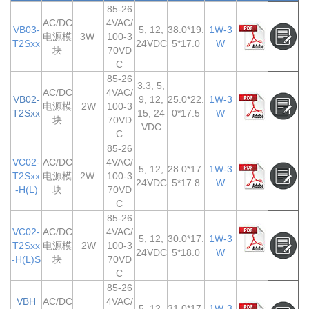
85-26
AC/DC
4VAC/
VB03-
5, 12,
38.0*19.
1W-3
电源模
3W
100-3
T2Sxx
24VDC
5*17.0
W
块
70VD
C
85-26
3.3, 5,
AC/DC
4VAC/
VB02-
9, 12,
25.0*22.
1W-3
电源模
2W
100-3
T2Sxx
15, 24
0*17.5
W
块
70VD
VDC
C
85-26
VC02-
AC/DC
4VAC/
5, 12,
28.0*17.
1W-3
T2Sxx
电源模
2W
100-3
24VDC
5*17.8
W
-H(L)
块
70VD
C
85-26
VC02-
AC/DC
4VAC/
5, 12,
30.0*17.
1W-3
T2Sxx
电源模
2W
100-3
24VDC
5*18.0
W
-H(L)S
块
70VD
C
85-26
VBH
AC/DC
4VAC/
5, 12,
31.0*17.
1W-3