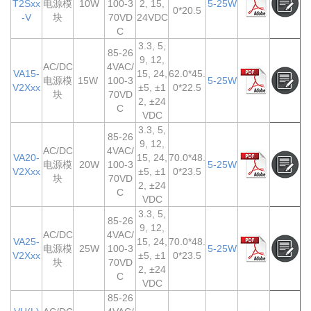
T2Sxx
电源模
10W
100-3
2, 15,
5-25W
0*20.5
-V
块
70VD
24VDC
C
3.3, 5,
85-26
9, 12,
AC/DC
4VAC/
VA15-
15, 24,
62.0*45.
电源模
15W
100-3
5-25W
V2Xxx
±5, ±1
0*22.5
块
70VD
2, ±24
C
VDC
3.3, 5,
85-26
9, 12,
AC/DC
4VAC/
VA20-
15, 24,
70.0*48.
电源模
20W
100-3
5-25W
V2Xxx
±5, ±1
0*23.5
块
70VD
2, ±24
C
VDC
3.3, 5,
85-26
9, 12,
AC/DC
4VAC/
VA25-
15, 24,
70.0*48.
电源模
25W
100-3
5-25W
V2Xxx
±5, ±1
0*23.5
块
70VD
2, ±24
C
VDC
85-26