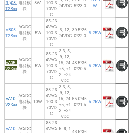
(L)03-
电源模
3W
100-3
24VDC
5*23.0
W
T2Sxx
块
70VD
C
85-26
AC/DC
4VAC/
VB05-
5, 12,
39.5*26.
电源模
5W
100-3
5-25W
T2Sxx
24VDC
0*22.0
块
70VD
C
3.3, 5,
85-26
9, 12,
AC/DC
4VAC/
VA05-
15, 24,
48.5*36.
电源模
5W
100-3
5-25W
V2Xxx
±5, ±1
0*20.5
块
70VD
2, ±24
C
VDC
3.3, 5,
85-26
9, 12,
AC/DC
4VAC/
VA10-
15, 24,
55.0*45.
电源模
10W
100-3
5-25W
V2Xxx
±5, ±1
0*21.5
块
70VD
2, ±24
C
VDC
85-26
VA10-
AC/DC
4VAC/
5, 9, 1
48.5*36.