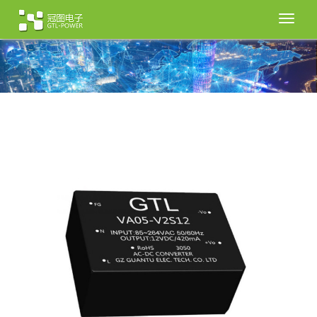
切
换
导
航