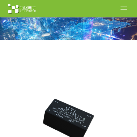
切
换
导
航